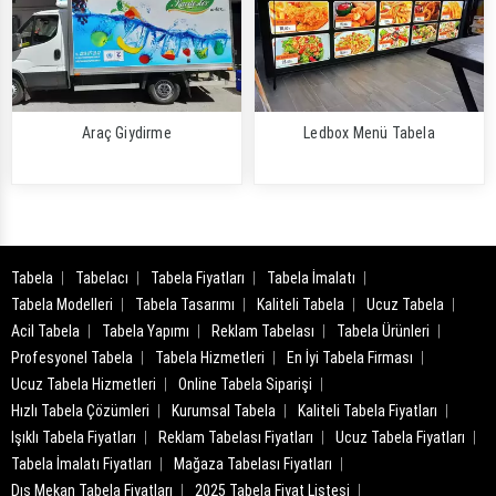
Araç Giydirme
Ledbox Menü Tabela
Tabela
Tabelacı
Tabela Fiyatları
Tabela İmalatı
Tabela Modelleri
Tabela Tasarımı
Kaliteli Tabela
Ucuz Tabela
Acil Tabela
Tabela Yapımı
Reklam Tabelası
Tabela Ürünleri
Profesyonel Tabela
Tabela Hizmetleri
En İyi Tabela Firması
Ucuz Tabela Hizmetleri
Online Tabela Siparişi
Hızlı Tabela Çözümleri
Kurumsal Tabela
Kaliteli Tabela Fiyatları
Işıklı Tabela Fiyatları
Reklam Tabelası Fiyatları
Ucuz Tabela Fiyatları
Tabela İmalatı Fiyatları
Mağaza Tabelası Fiyatları
Dış Mekan Tabela Fiyatları
2025 Tabela Fiyat Listesi