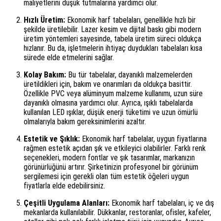
maliyetlerini düşük tutmalarına yardımcı olur.
Hızlı Üretim:
Ekonomik harf tabelaları, genellikle hızlı bir
şekilde üretilebilir. Lazer kesim ve dijital baskı gibi modern
üretim yöntemleri sayesinde, tabela üretim süreci oldukça
hızlanır. Bu da, işletmelerin ihtiyaç duydukları tabelaları kısa
sürede elde etmelerini sağlar.
Kolay Bakım:
Bu tür tabelalar, dayanıklı malzemelerden
üretildikleri için, bakım ve onarımları da oldukça basittir.
Özellikle PVC veya alüminyum malzeme kullanımı, uzun süre
dayanıklı olmasına yardımcı olur. Ayrıca, ışıklı tabelalarda
kullanılan LED ışıklar, düşük enerji tüketimi ve uzun ömürlü
olmalarıyla bakım gereksinimlerini azaltır.
Estetik ve Şıklık:
Ekonomik harf tabelalar, uygun fiyatlarına
rağmen estetik açıdan şık ve etkileyici olabilirler. Farklı renk
seçenekleri, modern fontlar ve şık tasarımlar, markanızın
görünürlüğünü artırır. Şirketinizin profesyonel bir görünüm
sergilemesi için gerekli olan tüm estetik öğeleri uygun
fiyatlarla elde edebilirsiniz.
Çeşitli Uygulama Alanları:
Ekonomik harf tabelaları, iç ve dış
mekanlarda kullanılabilir. Dükkanlar, restoranlar, ofisler, kafeler,