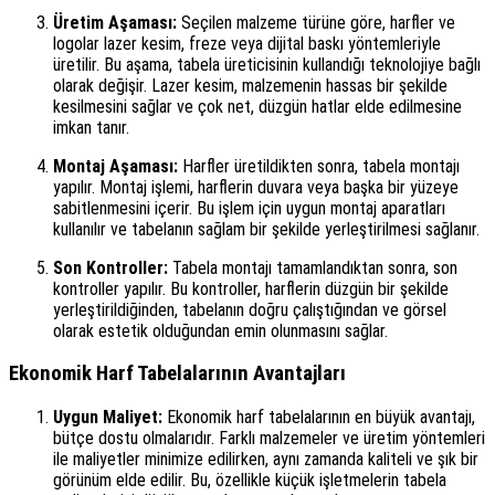
Üretim Aşaması:
Seçilen malzeme türüne göre, harfler ve
logolar lazer kesim, freze veya dijital baskı yöntemleriyle
üretilir. Bu aşama, tabela üreticisinin kullandığı teknolojiye bağlı
olarak değişir. Lazer kesim, malzemenin hassas bir şekilde
kesilmesini sağlar ve çok net, düzgün hatlar elde edilmesine
imkan tanır.
Montaj Aşaması:
Harfler üretildikten sonra, tabela montajı
yapılır. Montaj işlemi, harflerin duvara veya başka bir yüzeye
sabitlenmesini içerir. Bu işlem için uygun montaj aparatları
kullanılır ve tabelanın sağlam bir şekilde yerleştirilmesi sağlanır.
Son Kontroller:
Tabela montajı tamamlandıktan sonra, son
kontroller yapılır. Bu kontroller, harflerin düzgün bir şekilde
yerleştirildiğinden, tabelanın doğru çalıştığından ve görsel
olarak estetik olduğundan emin olunmasını sağlar.
Ekonomik Harf Tabelalarının Avantajları
Uygun Maliyet:
Ekonomik harf tabelalarının en büyük avantajı,
bütçe dostu olmalarıdır. Farklı malzemeler ve üretim yöntemleri
ile maliyetler minimize edilirken, aynı zamanda kaliteli ve şık bir
görünüm elde edilir. Bu, özellikle küçük işletmelerin tabela