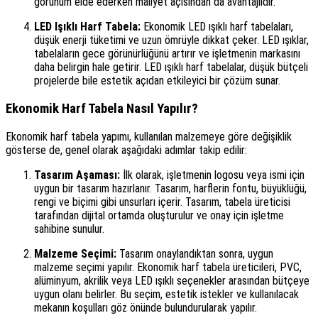
görünüm elde ederken maliyet açısından da avantajlıdır.
LED Işıklı Harf Tabela:
Ekonomik LED ışıklı harf tabelaları,
düşük enerji tüketimi ve uzun ömrüyle dikkat çeker. LED ışıklar,
tabelaların gece görünürlüğünü artırır ve işletmenin markasını
daha belirgin hale getirir. LED ışıklı harf tabelalar, düşük bütçeli
projelerde bile estetik açıdan etkileyici bir çözüm sunar.
Ekonomik Harf Tabela Nasıl Yapılır?
Ekonomik harf tabela yapımı, kullanılan malzemeye göre değişiklik
gösterse de, genel olarak aşağıdaki adımlar takip edilir:
Tasarım Aşaması:
İlk olarak, işletmenin logosu veya ismi için
uygun bir tasarım hazırlanır. Tasarım, harflerin fontu, büyüklüğü,
rengi ve biçimi gibi unsurları içerir. Tasarım, tabela üreticisi
tarafından dijital ortamda oluşturulur ve onay için işletme
sahibine sunulur.
Malzeme Seçimi:
Tasarım onaylandıktan sonra, uygun
malzeme seçimi yapılır. Ekonomik harf tabela üreticileri, PVC,
alüminyum, akrilik veya LED ışıklı seçenekler arasından bütçeye
uygun olanı belirler. Bu seçim, estetik istekler ve kullanılacak
mekanın koşulları göz önünde bulundurularak yapılır.