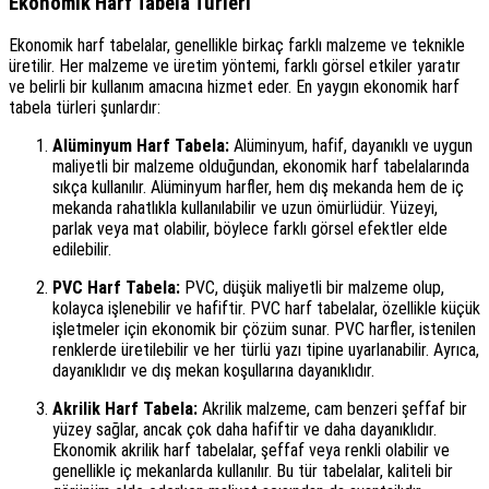
Ekonomik Harf Tabela Türleri
Ekonomik harf tabelalar, genellikle birkaç farklı malzeme ve teknikle
üretilir. Her malzeme ve üretim yöntemi, farklı görsel etkiler yaratır
ve belirli bir kullanım amacına hizmet eder. En yaygın ekonomik harf
tabela türleri şunlardır:
Alüminyum Harf Tabela:
Alüminyum, hafif, dayanıklı ve uygun
maliyetli bir malzeme olduğundan, ekonomik harf tabelalarında
sıkça kullanılır. Alüminyum harfler, hem dış mekanda hem de iç
mekanda rahatlıkla kullanılabilir ve uzun ömürlüdür. Yüzeyi,
parlak veya mat olabilir, böylece farklı görsel efektler elde
edilebilir.
PVC Harf Tabela:
PVC, düşük maliyetli bir malzeme olup,
kolayca işlenebilir ve hafiftir. PVC harf tabelalar, özellikle küçük
işletmeler için ekonomik bir çözüm sunar. PVC harfler, istenilen
renklerde üretilebilir ve her türlü yazı tipine uyarlanabilir. Ayrıca,
dayanıklıdır ve dış mekan koşullarına dayanıklıdır.
Akrilik Harf Tabela:
Akrilik malzeme, cam benzeri şeffaf bir
yüzey sağlar, ancak çok daha hafiftir ve daha dayanıklıdır.
Ekonomik akrilik harf tabelalar, şeffaf veya renkli olabilir ve
genellikle iç mekanlarda kullanılır. Bu tür tabelalar, kaliteli bir