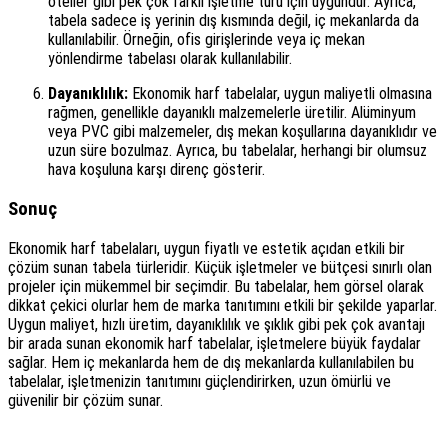
oteller gibi pek çok farklı işletme türü için uygundur. Ayrıca,
tabela sadece iş yerinin dış kısmında değil, iç mekanlarda da
kullanılabilir. Örneğin, ofis girişlerinde veya iç mekan
yönlendirme tabelası olarak kullanılabilir.
Dayanıklılık:
Ekonomik harf tabelalar, uygun maliyetli olmasına
rağmen, genellikle dayanıklı malzemelerle üretilir. Alüminyum
veya PVC gibi malzemeler, dış mekan koşullarına dayanıklıdır ve
uzun süre bozulmaz. Ayrıca, bu tabelalar, herhangi bir olumsuz
hava koşuluna karşı direnç gösterir.
Sonuç
Ekonomik harf tabelaları, uygun fiyatlı ve estetik açıdan etkili bir
çözüm sunan tabela türleridir. Küçük işletmeler ve bütçesi sınırlı olan
projeler için mükemmel bir seçimdir. Bu tabelalar, hem görsel olarak
dikkat çekici olurlar hem de marka tanıtımını etkili bir şekilde yaparlar.
Uygun maliyet, hızlı üretim, dayanıklılık ve şıklık gibi pek çok avantajı
bir arada sunan ekonomik harf tabelalar, işletmelere büyük faydalar
sağlar. Hem iç mekanlarda hem de dış mekanlarda kullanılabilen bu
tabelalar, işletmenizin tanıtımını güçlendirirken, uzun ömürlü ve
güvenilir bir çözüm sunar.